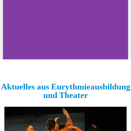
Bühne und Schule
für Eurythmische
Kunst​
Aktuelles aus Eurythmieausbildung
und Theater
Angezeigte Ergänzungsschule unter
dem Dach des MeRz Theaters