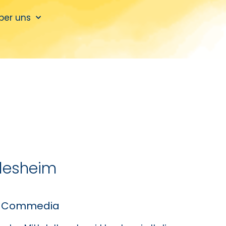
ber uns
rlesheim
na Commedia