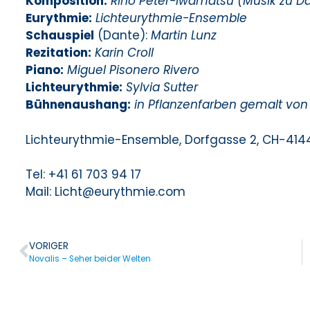
Komposition:
Riho Peter-Iwamatsu (Musik zu D
Eurythmie:
Lichteurythmie-Ensemble
Schauspiel
(Dante):
Martin Lunz
Rezitation:
Karin Croll
Piano:
Miguel Pisonero Rivero
Lichteurythmie:
Sylvia Sutter
Bühnenaushang:
in Pflanzenfarben gemalt von 
Lichteurythmie-Ensemble, Dorfgasse 2, CH-414
Tel: +41 61 703 94 17
Mail: Licht@eurythmie.com
VORIGER
Novalis – Seher beider Welten