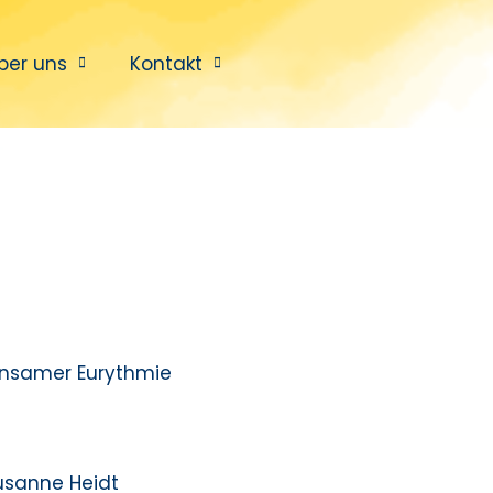
ber uns
Kontakt
insamer Eurythmie
usanne Heidt