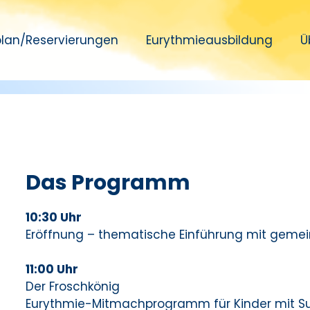
plan/Reservierungen
Eurythmieausbildung​
Ü
r Eurythmie am 29. März
Das Programm
10:30 Uhr
Eröffnung – thematische Einführung mit geme
11:00 Uhr
Der Froschkönig
Eurythmie-Mitmachprogramm für Kinder mit S